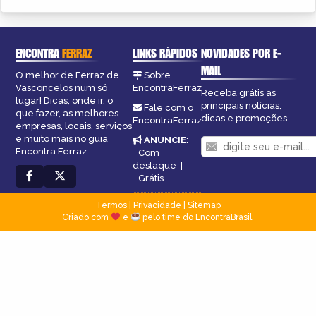
ENCONTRA
FERRAZ
LINKS RÁPIDOS
NOVIDADES POR E-
MAIL
O melhor de Ferraz de
Sobre
Vasconcelos num só
EncontraFerraz
Receba grátis as
lugar! Dicas, onde ir, o
principais notícias,
Fale com o
que fazer, as melhores
dicas e promoções
EncontraFerraz
empresas, locais, serviços
e muito mais no guia
ANUNCIE
:
Encontra Ferraz.
Com
destaque
|
Grátis
Termos
|
Privacidade
|
Sitemap
Criado com
e
pelo time do EncontraBrasil