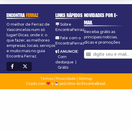
ENCONTRA
FERRAZ
LINKS RÁPIDOS
NOVIDADES POR E-
MAIL
O melhor de Ferraz de
Sobre
Vasconcelos num só
EncontraFerraz
Receba grátis as
lugar! Dicas, onde ir, o
principais notícias,
Fale com o
que fazer, as melhores
dicas e promoções
EncontraFerraz
empresas, locais, serviços
e muito mais no guia
ANUNCIE
:
Encontra Ferraz.
Com
destaque
|
Grátis
Termos
|
Privacidade
|
Sitemap
Criado com
e
pelo time do EncontraBrasil