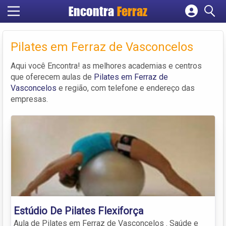
Encontra
Ferraz
Cadastrar empresa
Fazer login
Pilates em Ferraz de Vasconcelos
Criar conta
Aqui você Encontra! as melhores academias e centros
que oferecem aulas de
Pilates em Ferraz de
Vasconcelos
e região, com telefone e endereço das
empresas.
Estúdio De Pilates Flexiforça
Aula de Pilates em Ferraz de Vasconcelos . Saúde e