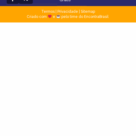
Termos
|
Privacidade
|
Sitemap
Criado com
e
pelo time do EncontraBrasil