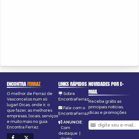
ENCONTRA
FERRAZ
LINKS RÁPIDOS
NOVIDADES POR E-
MAIL
O melhor de Ferraz de
Sobre
Vasconcelos num só
EncontraFerraz
Receba grátis as
lugar! Dicas, onde ir, o
principais notícias,
Fale com o
que fazer, as melhores
dicas e promoções
EncontraFerraz
empresas, locais, serviços
e muito mais no guia
ANUNCIE
:
Encontra Ferraz.
Com
destaque
|
Grátis