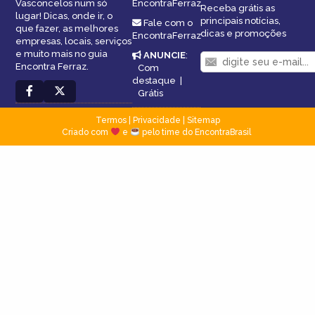
Vasconcelos num só
EncontraFerraz
Receba grátis as
lugar! Dicas, onde ir, o
principais notícias,
Fale com o
que fazer, as melhores
dicas e promoções
EncontraFerraz
empresas, locais, serviços
e muito mais no guia
ANUNCIE
:
Encontra Ferraz.
Com
destaque
|
Grátis
Termos
|
Privacidade
|
Sitemap
Criado com
e
pelo time do EncontraBrasil