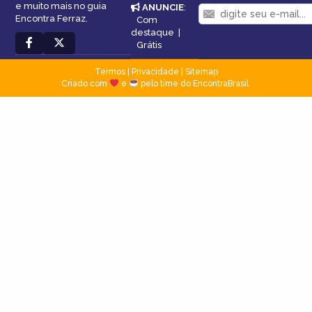
e muito mais no guia
ANUNCIE
:
Encontra Ferraz.
Com
destaque
|
Grátis
Termos
|
Privacidade
|
Sitemap
Criado com
e
pelo time do EncontraBrasil