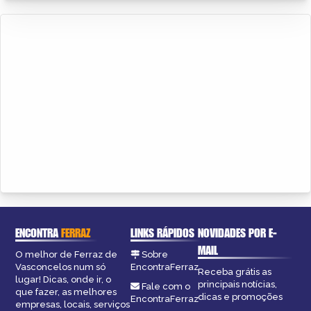
ENCONTRA
FERRAZ
LINKS RÁPIDOS
NOVIDADES POR E-
MAIL
O melhor de Ferraz de
Sobre
Vasconcelos num só
EncontraFerraz
Receba grátis as
lugar! Dicas, onde ir, o
principais notícias,
Fale com o
que fazer, as melhores
dicas e promoções
EncontraFerraz
empresas, locais, serviços