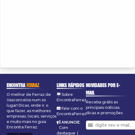
ENCONTRA
FERRAZ
LINKS RÁPIDOS
NOVIDADES POR E-
MAIL
O melhor de Ferraz de
Sobre
Vasconcelos num só
EncontraFerraz
Receba grátis as
lugar! Dicas, onde ir, o
principais notícias,
Fale com o
que fazer, as melhores
dicas e promoções
EncontraFerraz
empresas, locais, serviços
e muito mais no guia
ANUNCIE
:
Encontra Ferraz.
Com
destaque
|