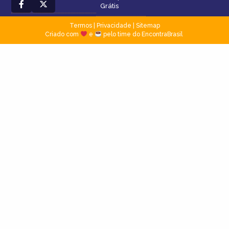
Grátis
Termos
|
Privacidade
|
Sitemap
Criado com
e
pelo time do EncontraBrasil